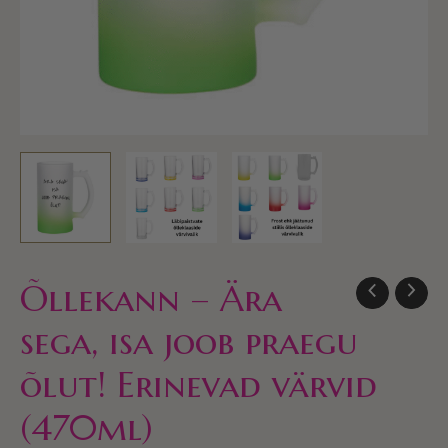
värvid
(470ml)
kogus
Õllekann – Ära
sega, isa joob praegu
õlut! Erinevad värvid
(470ml)