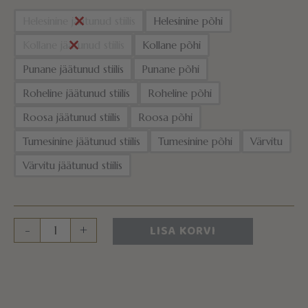
Helesinine jäätunud stiilis
Helesinine põhi
Kollane jäätunud stiilis
Kollane põhi
Punane jäätunud stiilis
Punane põhi
Roheline jäätunud stiilis
Roheline põhi
Roosa jäätunud stiilis
Roosa põhi
Tumesinine jäätunud stiilis
Tumesinine põhi
Värvitu
Värvitu jäätunud stiilis
LISA KORVI
-
+