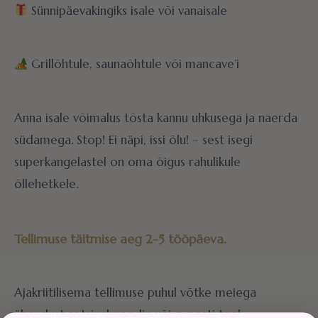
Sünnipäevakingiks isale või vanaisale
Grillõhtule, saunaõhtule või mancave’i
Anna isale võimalus tõsta kannu uhkusega ja naerda
südamega. Stop! Ei näpi, issi õlu! – sest isegi
superkangelastel on oma õigus rahulikule
õllehetkele.
Tellimuse täitmise aeg 2-5 tööpäeva.
Ajakriitilisema tellimuse puhul võtke meiega
ühendust sotsiaalmeedia või e-posti teel: