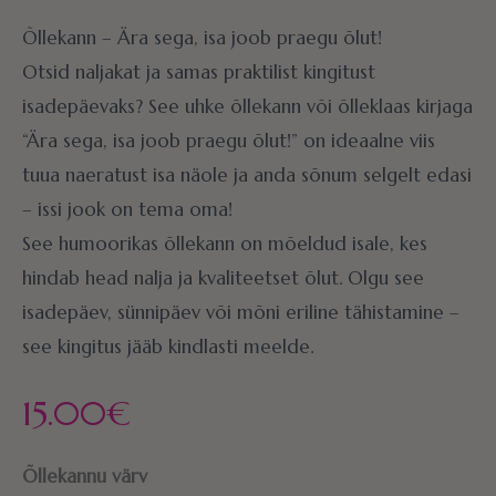
Õllekann – Ära sega, isa joob praegu õlut!
Otsid naljakat ja samas praktilist kingitust
isadepäevaks? See uhke õllekann või õlleklaas kirjaga
“Ära sega, isa joob praegu õlut!” on ideaalne viis
tuua naeratust isa näole ja anda sõnum selgelt edasi
– issi jook on tema oma!
See humoorikas õllekann on mõeldud isale, kes
hindab head nalja ja kvaliteetset õlut. Olgu see
isadepäev, sünnipäev või mõni eriline tähistamine –
see kingitus jääb kindlasti meelde.
15.00
€
Õllekannu värv