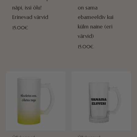
näpi, issi õlu!
on sama
Erinevad värvid
ebameeldiv kui
külm naine (eri
15.00
€
värvid)
15.00
€
POSTITAMISEKS VALMIS HOMME!
POSTITAMISEKS VALMIS HOMME