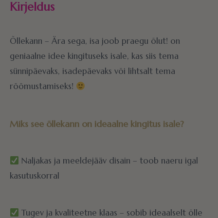
Kirjeldus
Õllekann – Ära sega, isa joob praegu õlut! on
geniaalne idee kingituseks isale, kas siis tema
sünnipäevaks, isadepäevaks või lihtsalt tema
rõõmustamiseks!
Miks see õllekann on ideaalne kingitus isale?
Naljakas ja meeldejääv disain – toob naeru igal
kasutuskorral
Tugev ja kvaliteetne klaas – sobib ideaalselt õlle