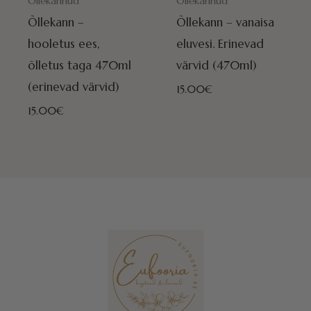
Õllekannud
Õllekannud
Õllekann –
Õllekann – vanaisa
hooletus ees,
eluvesi. Erinevad
õlletus taga 470ml
värvid (470ml)
(erinevad värvid)
15.00
€
15.00
€