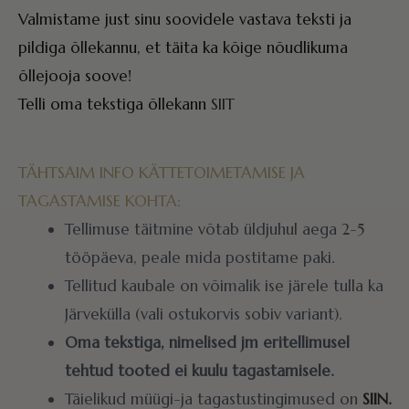
Valmistame just sinu soovidele vastava teksti ja
pildiga õllekannu, et täita ka kõige nõudlikuma
õllejooja soove!
Telli oma tekstiga õllekann
SIIT
TÄHTSAIM INFO KÄTTETOIMETAMISE JA
TAGASTAMISE KOHTA:
Tellimuse täitmine võtab üldjuhul aega 2-5
tööpäeva, peale mida postitame paki.
Tellitud kaubale on võimalik ise järele tulla ka
Järvekülla (vali ostukorvis sobiv variant).
Oma tekstiga, nimelised jm eritellimusel
tehtud tooted ei kuulu tagastamisele.
Täielikud müügi-ja tagastustingimused on
SIIN.