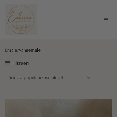
Skip
to
content
Emale/vanaemale
Filtreeri