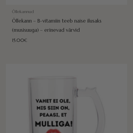
POSTITAMISEKS VALMIS HOMME!
Õllekannud
Õllekann – B-vitamiin teeb naise ilusaks
(musisuuga) – erinevad värvid
15.00
€