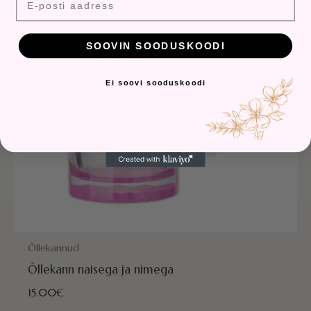
SOOVIN SOODUSKOODI
Ei soovi sooduskoodi
POSTITAMISEKS VALMIS HOMME!
Õllekannud
Õllekann naisega ja nimega
15.00
€