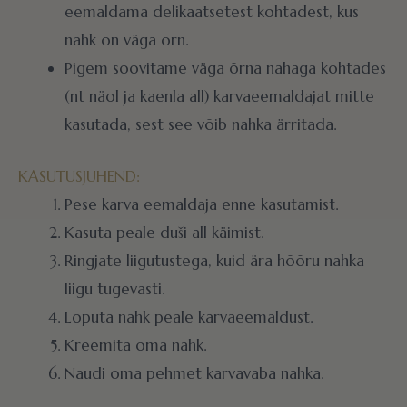
eemaldama delikaatsetest kohtadest, kus
nahk on väga õrn.
Pigem soovitame väga õrna nahaga kohtades
(nt näol ja kaenla all) karvaeemaldajat mitte
kasutada, sest see võib nahka ärritada.
KASUTUSJUHEND:
Pese karva eemaldaja enne kasutamist.
Kasuta peale duši all käimist.
Ringjate liigutustega, kuid ära hõõru nahka
liigu tugevasti.
Loputa nahk peale karvaeemaldust.
Kreemita oma nahk.
Naudi oma pehmet karvavaba nahka.