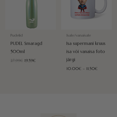
POSTITAMISEKS VALMIS HOMME!
POSTITAMISEKS VALMIS HOMME
Pudelid
Isale/vanaisale
PUDEL Smaragd
Isa supermani kruus
500ml
isa või vanaisa foto
järgi
27.99
€
19.59
€
10.00
€
–
11.50
€