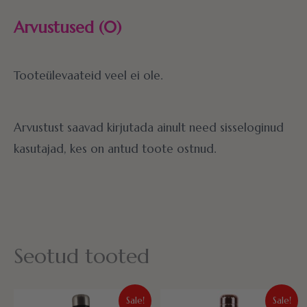
Arvustused (0)
Tooteülevaateid veel ei ole.
Arvustust saavad kirjutada ainult need sisseloginud
kasutajad, kes on antud toote ostnud.
Seotud tooted
Algne
Praegune
Algne
Praegune
Sale!
Sale!