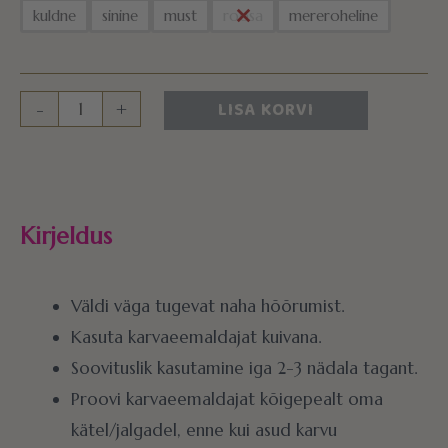
kuldne
sinine
must
roosa
mereroheline
LISA KORVI
-
+
Kirjeldus
Väldi väga tugevat naha hõõrumist.
Kasuta karvaeemaldajat kuivana.
Soovituslik kasutamine iga 2-3 nädala tagant.
Proovi karvaeemaldajat kõigepealt oma
kätel/jalgadel, enne kui asud karvu