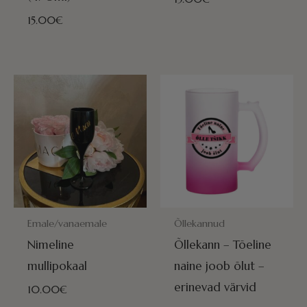
15.00
€
POSTITAMISEKS VALMIS HOMME!
POSTITAMISEKS VALMIS HOMME
Emale/vanaemale
Õllekannud
Nimeline
Õllekann – Tõeline
mullipokaal
naine joob õlut –
erinevad värvid
10.00
€