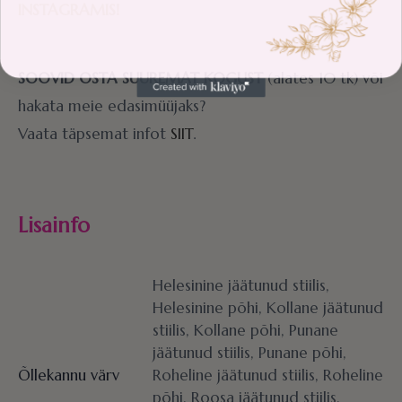
INSTAGRAMIS!
SOOVID OSTA SUUREMAT KOGUST
(alates 10 tk) või
hakata meie edasimüüjaks?
Vaata täpsemat infot
SIIT
.
Lisainfo
Helesinine jäätunud stiilis,
Helesinine põhi, Kollane jäätunud
stiilis, Kollane põhi, Punane
jäätunud stiilis, Punane põhi,
Õllekannu värv
Roheline jäätunud stiilis, Roheline
põhi, Roosa jäätunud stiilis,