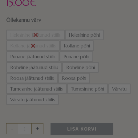
15.00
€
Õllekannu värv
Helesinine jäätunud stiilis
Helesinine põhi
Kollane jäätunud stiilis
Kollane põhi
Punane jäätunud stiilis
Punane põhi
Roheline jäätunud stiilis
Roheline põhi
Roosa jäätunud stiilis
Roosa põhi
Tumesinine jäätunud stiilis
Tumesinine põhi
Värvitu
Värvitu jäätunud stiilis
LISA KORVI
-
+