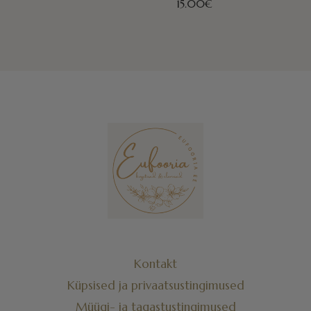
15.00
€
Kontakt
Küpsised ja privaatsustingimused
Müügi- ja tagastustingimused