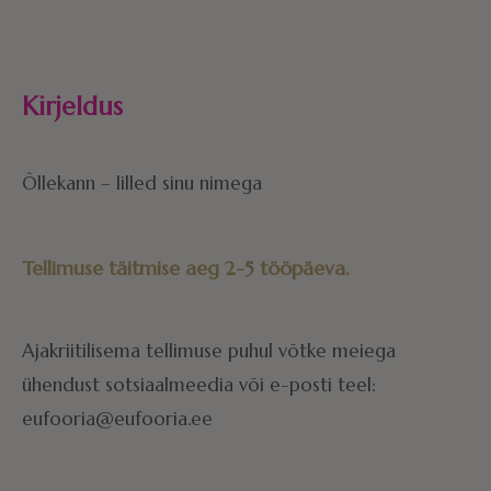
Kirjeldus
Õllekann – lilled sinu nimega
Tellimuse täitmise aeg 2-5 tööpäeva.
Ajakriitilisema tellimuse puhul võtke meiega
ühendust sotsiaalmeedia või e-posti teel:
eufooria@eufooria.ee