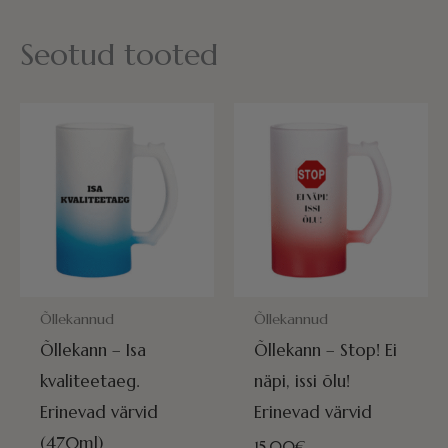
Seotud tooted
POSTITAMISEKS VALMIS HOMME!
POSTITAMISEKS VALMIS HOMME
Õllekannud
Õllekannud
Õllekann – Isa
Õllekann – Stop! Ei
kvaliteetaeg.
näpi, issi õlu!
Erinevad värvid
Erinevad värvid
(470ml)
15.00
€