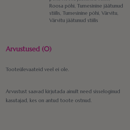
Roosa põhi, Tumesinine jäätunud
stiilis, Tumesinine põhi, Värvitu,
Värvitu jäätunud stiilis
Arvustused (0)
Tooteülevaateid veel ei ole.
Arvustust saavad kirjutada ainult need sisseloginud
kasutajad, kes on antud toote ostnud.