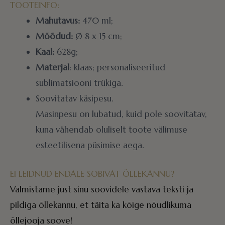
TOOTEINFO:
Mahutavus:
470 ml;
Mõõdud:
Ø 8 x 15 cm;
Kaal:
628g;
Materjal
: klaas; personaliseeritud
sublimatsiooni trükiga.
Soovitatav käsipesu.
Masinpesu on lubatud, kuid pole soovitatav,
kuna vähendab oluliselt toote välimuse
esteetilisena püsimise aega.
EI LEIDNUD ENDALE SOBIVAT ÕLLEKANNU?
Valmistame just sinu soovidele vastava teksti ja
pildiga õllekannu, et täita ka kõige nõudlikuma
õllejooja soove!