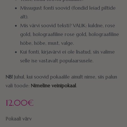
Missugust fonti soovid (fondid leiad piltide
alt).
Mis värvi soovid teksti? VALIK: kuldne, rose
gold, holograafiline rose gold, holograafiline
hõbe, hõbe, must, valge.
Kui fonti, kirjavärvi ei ole lisatud, siis valime
selle ise vastavalt populaarsusele.
NB!
Juhul, kui soovid pokaalile ainult nime, siis palun
vali toode:
Nimeline veinipokaal
.
12.00
€
Pokaali värv