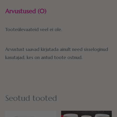
Arvustused (0)
Tooteülevaateid veel ei ole.
Arvustust saavad kirjutada ainult need sisseloginud
kasutajad, kes on antud toote ostnud.
Seotud tooted
Hinnavahe