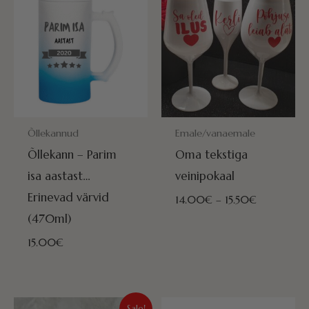
14.00€
kuni
15.50€
POSTITAMISEKS VALMIS HOMME!
POSTITAMISEKS VALMIS HOMME
Õllekannud
Emale/vanaemale
Õllekann – Parim
Oma tekstiga
isa aastast…
veinipokaal
Erinevad värvid
14.00
€
–
15.50
€
(470ml)
15.00
€
Algne
Praegune
Sale!