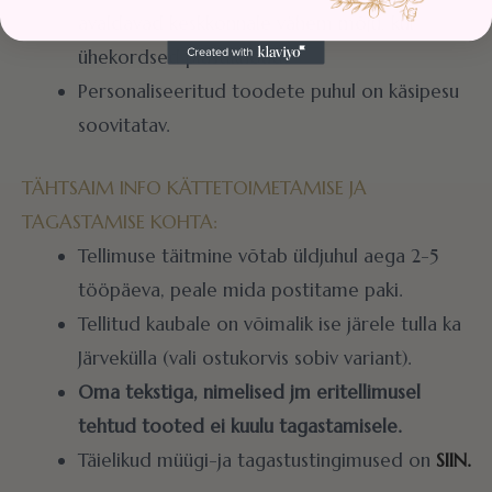
avaldavad keskkonnale vähem mõju, kui
ühekordsed plastiknõud.
Personaliseeritud toodete puhul on käsipesu
soovitatav.
TÄHTSAIM INFO KÄTTETOIMETAMISE JA
TAGASTAMISE KOHTA:
Tellimuse täitmine võtab üldjuhul aega 2-5
tööpäeva, peale mida postitame paki.
Tellitud kaubale on võimalik ise järele tulla ka
Järvekülla (vali ostukorvis sobiv variant).
Oma tekstiga, nimelised jm eritellimusel
tehtud tooted ei kuulu tagastamisele.
Täielikud müügi-ja tagastustingimused on
SIIN.