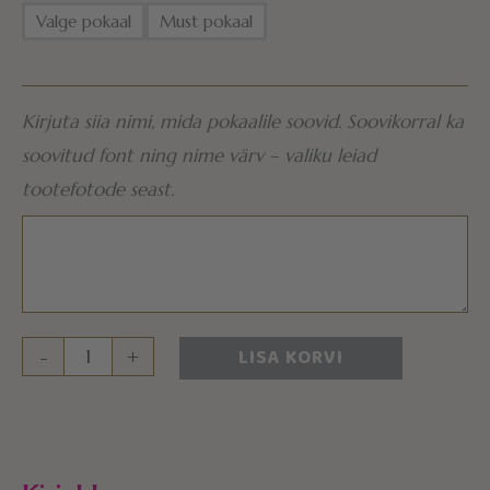
Valge pokaal
Must pokaal
Kirjuta siia nimi, mida pokaalile soovid. Soovikorral ka
soovitud font ning nime värv – valiku leiad
tootefotode seast.
LISA KORVI
-
+