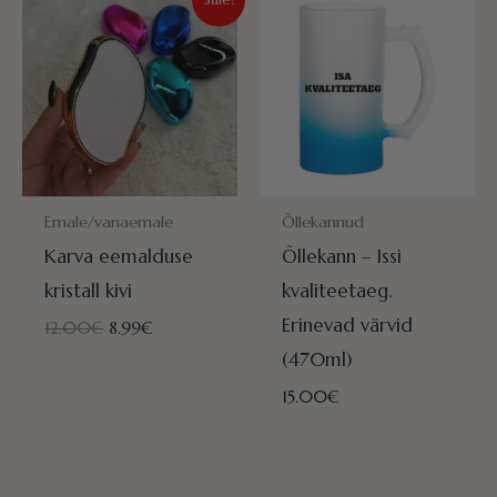
hind
hind
oli:
on:
12.00€.
8.99€.
POSTITAMISEKS VALMIS HOMME!
POSTITAMISEKS VALMIS HOMME
Emale/vanaemale
Õllekannud
Karva eemalduse
Õllekann – Issi
kristall kivi
kvaliteetaeg.
Erinevad värvid
12.00
€
8.99
€
(470ml)
15.00
€