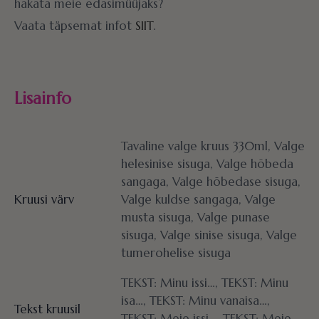
hakata meie edasimüüjaks?
Vaata täpsemat infot
SIIT
.
Lisainfo
Tavaline valge kruus 330ml, Valge
helesinise sisuga, Valge hõbeda
sangaga, Valge hõbedase sisuga,
Kruusi värv
Valge kuldse sangaga, Valge
musta sisuga, Valge punase
sisuga, Valge sinise sisuga, Valge
tumerohelise sisuga
TEKST: Minu issi…, TEKST: Minu
isa…, TEKST: Minu vanaisa…,
Tekst kruusil
TEKST: Meie issi…, TEKST: Meie