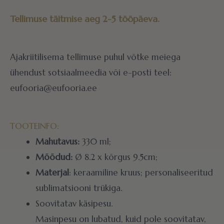
Tellimuse täitmise aeg 2-5 tööpäeva.
Ajakriitilisema tellimuse puhul võtke meiega
ühendust sotsiaalmeedia või e-posti teel:
eufooria@eufooria.ee
TOOTEINFO:
Mahutavus:
330 ml;
Mõõdud:
Ø 8.2 x kõrgus 9.5cm;
Materjal
: keraamiline kruus; personaliseeritud
sublimatsiooni trükiga.
Soovitatav käsipesu.
Masinpesu on lubatud, kuid pole soovitatav,