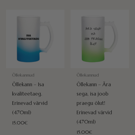
POSTITAMISEKS VALMIS HOMME!
POSTITAMISEKS VALMIS HOMME
Õllekannud
Õllekannud
Õllekann – Isa
Õllekann – Ära
kvaliteetaeg.
sega, isa joob
Erinevad värvid
praegu õlut!
(470ml)
Erinevad värvid
(470ml)
15.00
€
15.00
€