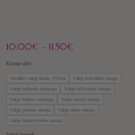
10.00
€
–
11.50
€
Kruusi värv
Tavaline valge kruus 330ml
Valge helesinise sisuga
Valge hõbeda sangaga
Valge hõbedase sisuga
Valge kuldse sangaga
Valge musta sisuga
Valge punase sisuga
Valge sinise sisuga
Valge tumerohelise sisuga
Tekst kruusil