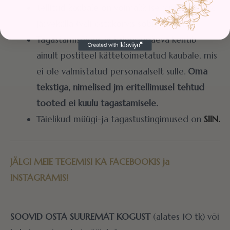
Tellitud kaubale on võimalik ise järele tulla ka
Järvekülla (vali ostukorvis sobiv variant).
Tagastamisõigus 14 kalendripäeva kehtib
ainult postiteel kättetoimetatud kaubale, mis
ei ole valmistatud personaalselt sulle.
Oma
tekstiga, nimelised jm eritellimusel tehtud
tooted ei kuulu tagastamisele.
Täielikud müügi-ja tagastustingimused on
SIIN.
JÄLGI MEIE TEGEMISI KA
FACEBOOKIS
ja
INSTAGRAMIS!
SOOVID OSTA SUUREMAT KOGUST
(alates 10 tk) või