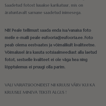
Saadetud fotost luuakse karikatuur, mis on
äratuntavalt sarnane saadetud inimesega.
NB! Peale tellimust saada enda isa/vanaisa foto
meile e-maili peale eufooria@eufooria.ee. Foto
peab olema eestvaates ja võimalikult kvaliteetne.
Võimalusel ära kasuta sotsiaalmeediast alla laetud
fotot, sestselle kvaliteet ei ole väga hea ning
lõpptulemus ei pruugi olla parim.
VALI VARIATSIOONIDEST NII KRUUSI VÄRV KUI KA
KRUUSILE MINEVA TEKSTI ALGUS !