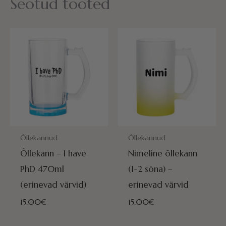
Seotud tooted
POSTITAMISEKS VALMIS HOMME!
POSTITAMISEKS VALMIS HOMME
Õllekannud
Õllekannud
Õllekann – I have
Nimeline õllekann
PhD 470ml
(1-2 sõna) –
(erinevad värvid)
erinevad värvid
15.00
€
15.00
€