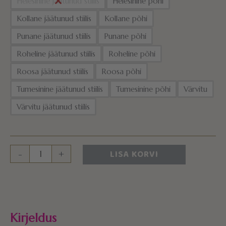
Helesinine jäätunud stiilis
Helesinine põhi
Kollane jäätunud stiilis
Kollane põhi
Punane jäätunud stiilis
Punane põhi
Roheline jäätunud stiilis
Roheline põhi
Roosa jäätunud stiilis
Roosa põhi
Tumesinine jäätunud stiilis
Tumesinine põhi
Värvitu
Värvitu jäätunud stiilis
LISA KORVI
-
+
Kirjeldus