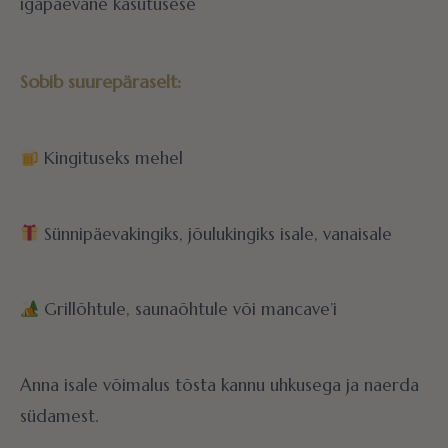
igapäevane kasutusese
Sobib suurepäraselt:
Kingituseks mehel
Sünnipäevakingiks, jõulukingiks isale, vanaisale
Grillõhtule, saunaõhtule või mancave’i
Anna isale võimalus tõsta kannu uhkusega ja naerda
südamest.