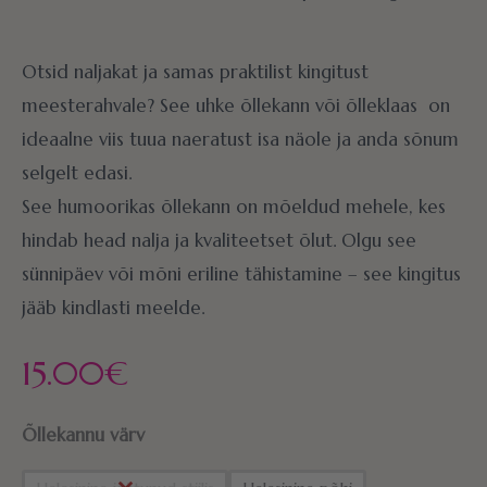
Otsid naljakat ja samas praktilist kingitust
meesterahvale? See uhke õllekann või õlleklaas on
ideaalne viis tuua naeratust isa näole ja anda sõnum
selgelt edasi.
See humoorikas õllekann on mõeldud mehele, kes
hindab head nalja ja kvaliteetset õlut. Olgu see
sünnipäev või mõni eriline tähistamine – see kingitus
jääb kindlasti meelde.
15.00
€
Õllekannu värv