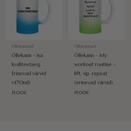
POSTITAMISEKS VALMIS HOMME!
POSTITAMISEKS VALMIS HOMME
Õllekannud
Õllekannud
Õllekann – Isa
Õllekann – My
kvaliteetaeg.
workout routine –
Erinevad värvid
lift, sip, repeat
(470ml)
(erinevad värvid)
15.00
€
15.00
€