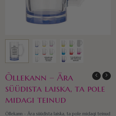
kogus
Õllekann – Ära
süüdista laiska, ta pole
midagi teinud
Õllekann – Ära süüdista laiska, ta pole midagi teinud