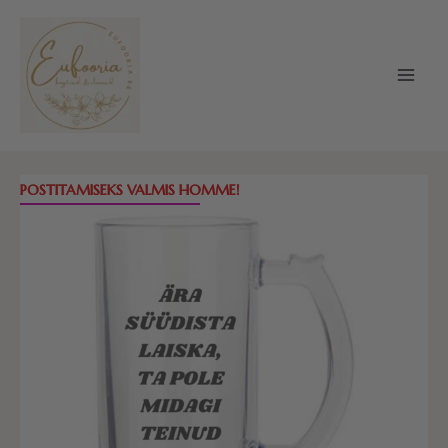
Skip
to
content
Õllekann
POSTITAMISEKS VALMIS HOMME!
-
Ära
süüdista
laiska,
ta
pole
midagi
teinud