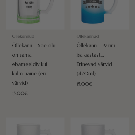
POSTITAMISEKS VALMIS HOMME!
POSTITAMISEKS VALMIS HOMME
Õllekannud
Õllekannud
Õllekann – Soe õlu
Õllekann – Parim
on sama
isa aastast…
ebameeldiv kui
Erinevad värvid
külm naine (eri
(470ml)
värvid)
15.00
€
15.00
€