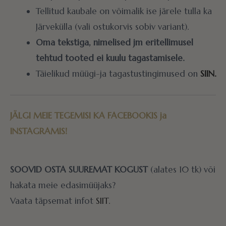
Tellitud kaubale on võimalik ise järele tulla ka
Järvekülla (vali ostukorvis sobiv variant).
Oma tekstiga, nimelised jm eritellimusel
tehtud tooted ei kuulu tagastamisele.
Täielikud müügi-ja tagastustingimused on
SIIN.
JÄLGI MEIE TEGEMISI KA
FACEBOOKIS
ja
INSTAGRAMIS!
SOOVID OSTA SUUREMAT KOGUST
(alates 10 tk) või
hakata meie edasimüüjaks?
Vaata täpsemat infot
SIIT
.