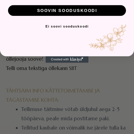
kuna vähendab oluliselt toote välimuse
SOOVIN SOODUSKOODI
esteetilisena püsimise aega.
Ei soovi sooduskoodi
EI LEIDNUD ENDALE SOBIVAT ÕLLEKANNU?
Valmistame just sinu soovidele vastava teksti ja
pildiga õllekannu, et täita ka kõige nõudlikuma
õllejooja soove!
Telli oma tekstiga õllekann
SIIT
TÄHTSAIM INFO KÄTTETOIMETAMISE JA
TAGASTAMISE KOHTA:
Tellimuse täitmine võtab üldjuhul aega 2-5
tööpäeva, peale mida postitame paki.
Tellitud kaubale on võimalik ise järele tulla ka