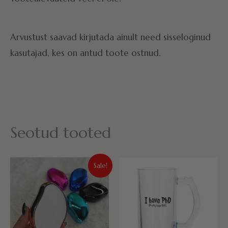
Arvustust saavad kirjutada ainult need sisseloginud
kasutajad, kes on antud toote ostnud.
Seotud tooted
Algne
Praegune
Sale!
hind
hind
oli:
on:
12.00€.
8.99€.