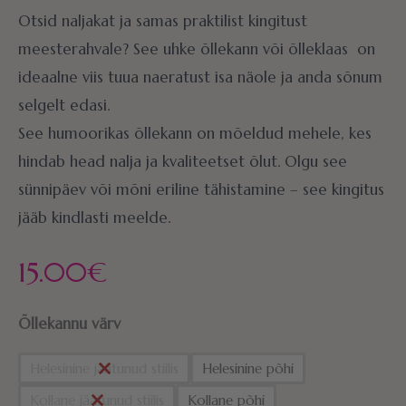
Otsid naljakat ja samas praktilist kingitust
meesterahvale? See uhke õllekann või õlleklaas on
ideaalne viis tuua naeratust isa näole ja anda sõnum
selgelt edasi.
See humoorikas õllekann on mõeldud mehele, kes
hindab head nalja ja kvaliteetset õlut. Olgu see
sünnipäev või mõni eriline tähistamine – see kingitus
jääb kindlasti meelde.
15.00
€
Õllekannu värv
Helesinine jäätunud stiilis
Helesinine põhi
Kollane jäätunud stiilis
Kollane põhi