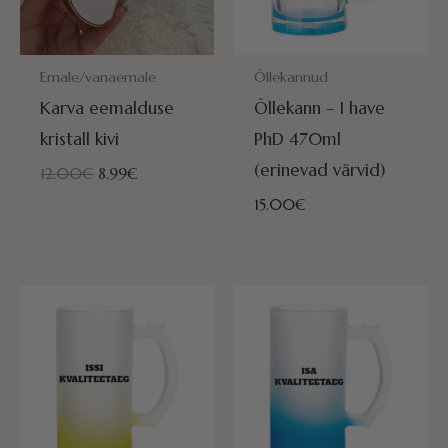
POSTITAMISEKS VALMIS HOMME!
POSTITAMISEKS VALMIS HOMME
Emale/vanaemale
Õllekannud
Karva eemalduse
Õllekann – I have
kristall kivi
PhD 470ml
(erinevad värvid)
12.00
€
8.99
€
15.00
€