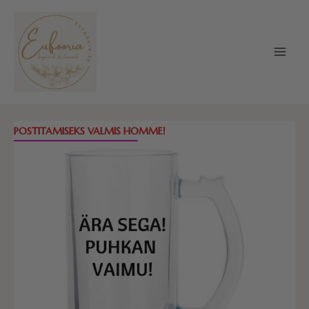
Skip
to
content
Õllekann
POSTITAMISEKS VALMIS HOMME!
-
Ära
sega,
puhkan
vaimu!
kogus