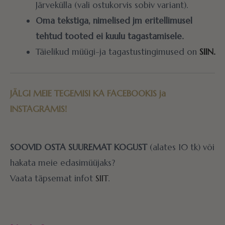
Järvekülla (vali ostukorvis sobiv variant).
Oma tekstiga, nimelised jm eritellimusel
tehtud tooted ei kuulu tagastamisele.
Täielikud müügi-ja tagastustingimused on
SIIN.
JÄLGI MEIE TEGEMISI KA
FACEBOOKIS
ja
INSTAGRAMIS!
SOOVID OSTA SUUREMAT KOGUST
(alates 10 tk) või
hakata meie edasimüüjaks?
Vaata täpsemat infot
SIIT
.