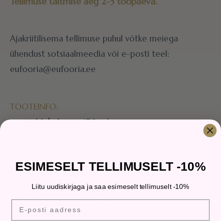
Tellimuse täitmise aeg 2-5 tööpäeva.
Ajakriitilisema tellimuse puhul võtke meiega
ühendust sotsiaalmeedia või e-posti teel:
eufooria@eufooria.ee
TOOTEINFO:
Mahutavus:
470 ml;
Mõõdud:
Ø 8 x 15 cm;
Kaal:
628g;
ESIMESELT TELLIMUSELT -10%
Materjal
: klaas; personaliseeritud
sublimatsiooni trükiga.
Liitu uudiskirjaga ja saa esimeselt tellimuselt -10%
Soovitatav käsipesu.
E-posti aadress
Masinpesu on lubatud, kuid pole soovitatav,