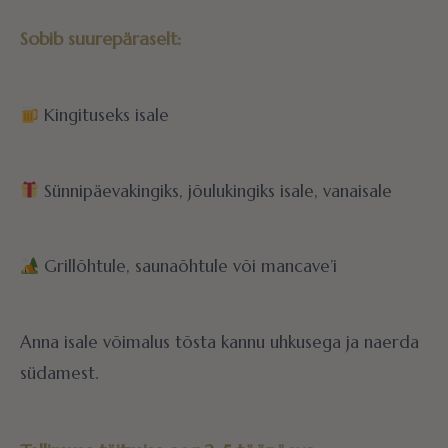
Sobib suurepäraselt:
Kingituseks isale
Sünnipäevakingiks, jõulukingiks isale, vanaisale
Grillõhtule, saunaõhtule või mancave’i
Anna isale võimalus tõsta kannu uhkusega ja naerda
südamest.