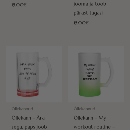
jooma ja toob
15.00
€
pärast tagasi
15.00
€
POSTITAMISEKS VALMIS HOMME!
POSTITAMISEKS VALMIS HOMME
Õllekannud
Õllekannud
Õllekann – Ära
Õllekann – My
sega, paps joob
workout routine –