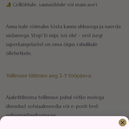
Grillõhtule, saunaõhtule või mancave’i
Anna isale võimalus tõsta kannu uhkusega ja naerda
südamega. Stop! Ei näpi, issi õlu! – sest isegi
superkangelastel on oma õigus rahulikule
õllehetkele.
Tellimuse täitmise aeg 2-5 tööpäeva.
Ajakriitilisema tellimuse puhul võtke meiega
ühendust sotsiaalmeedia või e-posti teel:
eufooria@eufooria.ee