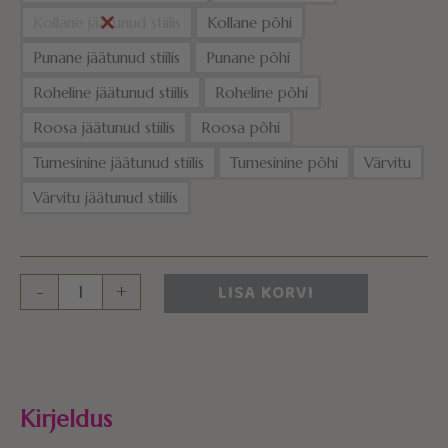
Kollane jäätunud stiilis
Kollane põhi
Punane jäätunud stiilis
Punane põhi
Roheline jäätunud stiilis
Roheline põhi
Roosa jäätunud stiilis
Roosa põhi
Tumesinine jäätunud stiilis
Tumesinine põhi
Värvitu
Värvitu jäätunud stiilis
LISA KORVI
-
+
Kirjeldus