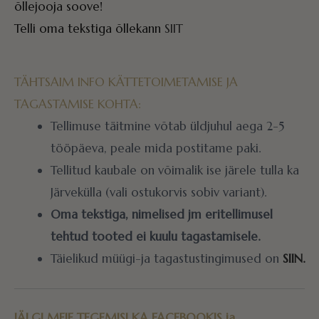
õllejooja soove!
Telli oma tekstiga õllekann
SIIT
TÄHTSAIM INFO KÄTTETOIMETAMISE JA
TAGASTAMISE KOHTA:
Tellimuse täitmine võtab üldjuhul aega 2-5
tööpäeva, peale mida postitame paki.
Tellitud kaubale on võimalik ise järele tulla ka
Järvekülla (vali ostukorvis sobiv variant).
Oma tekstiga, nimelised jm eritellimusel
tehtud tooted ei kuulu tagastamisele.
Täielikud müügi-ja tagastustingimused on
SIIN.
JÄLGI MEIE TEGEMISI KA
FACEBOOKIS
ja