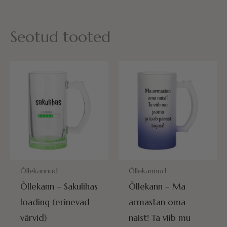
Seotud tooted
POSTITAMISEKS VALMIS HOMME!
POSTITAMISEKS VALMIS HOMME
Õllekannud
Õllekannud
Õllekann – Sakulihas
Õllekann – Ma
loading (erinevad
armastan oma
värvid)
naist! Ta viib mu