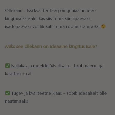
Õllekann – Issi kvaliteetaeg on geniaalne idee
kingituseks isale, kas siis tema sünnipäevaks,
isadepäevaks või lihtsalt tema rõõmustamiseks!
Miks see õllekann on ideaalne kingitus isale?
Naljakas ja meeldejääv disain – toob naeru igal
kasutuskorral
Tugev ja kvaliteetne klaas – sobib ideaalselt õlle
nautimiseks