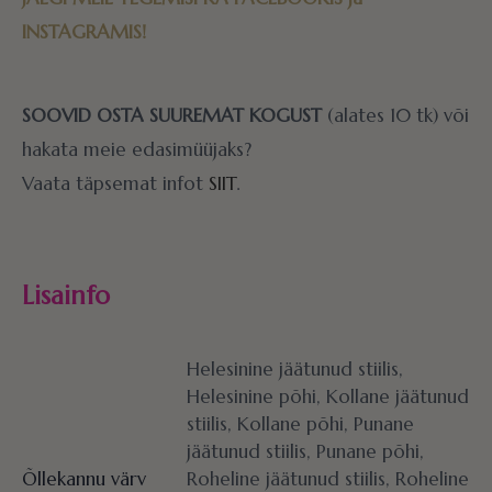
INSTAGRAMIS!
SOOVID OSTA SUUREMAT KOGUST
(alates 10 tk) või
hakata meie edasimüüjaks?
Vaata täpsemat infot
SIIT
.
Lisainfo
Helesinine jäätunud stiilis,
Helesinine põhi, Kollane jäätunud
stiilis, Kollane põhi, Punane
jäätunud stiilis, Punane põhi,
Õllekannu värv
Roheline jäätunud stiilis, Roheline