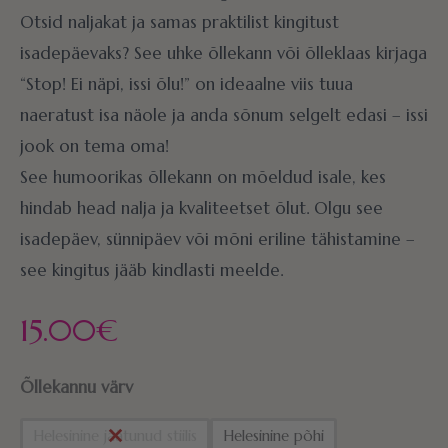
Otsid naljakat ja samas praktilist kingitust
isadepäevaks? See uhke õllekann või õlleklaas kirjaga
“Stop! Ei näpi, issi õlu!” on ideaalne viis tuua
naeratust isa näole ja anda sõnum selgelt edasi – issi
jook on tema oma!
See humoorikas õllekann on mõeldud isale, kes
hindab head nalja ja kvaliteetset õlut. Olgu see
isadepäev, sünnipäev või mõni eriline tähistamine –
see kingitus jääb kindlasti meelde.
15.00
€
Õllekannu värv
Helesinine jäätunud stiilis
Helesinine põhi