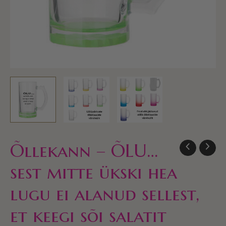
alanud
sellest,
et
keegi
sõi
salatit
kogus
Õllekann – ÕLU…
sest mitte ükski hea
lugu ei alanud sellest,
et keegi sõi salatit