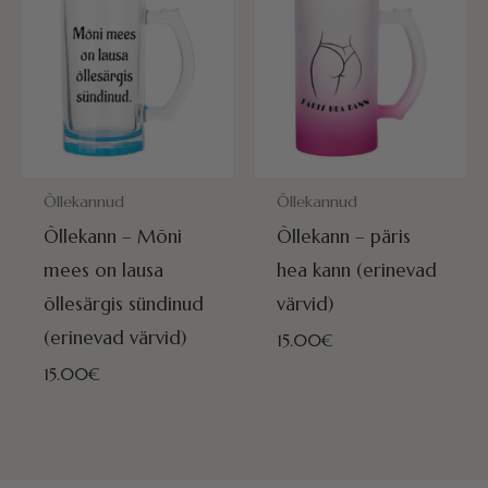
POSTITAMISEKS VALMIS HOMME!
POSTITAMISEKS VALMIS HOMME
Õllekannud
Õllekannud
Õllekann – Mõni
Õllekann – päris
mees on lausa
hea kann (erinevad
õllesärgis sündinud
värvid)
(erinevad värvid)
15.00
€
15.00
€