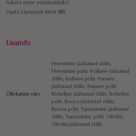
hakata meie edasimüüjaks?
Vaata täpsemat infot
SIIT
.
Lisainfo
Helesinine jäätunud stiilis,
Helesinine põhi, Kollane jäätunud
stiilis, Kollane põhi, Punane
jäätunud stiilis, Punane põhi,
Õllekannu värv
Roheline jäätunud stiilis, Roheline
põhi, Roosa jäätunud stiilis,
Roosa põhi, Tumesinine jäätunud
stiilis, Tumesinine põhi, Värvitu,
Värvitu jäätunud stiilis