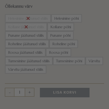
Õllekannu värv
Helesinine jäätunud stiilis
Helesinine põhi
Kollane jäätunud stiilis
Kollane põhi
Punane jäätunud stiilis
Punane põhi
Roheline jäätunud stiilis
Roheline põhi
Roosa jäätunud stiilis
Roosa põhi
Tumesinine jäätunud stiilis
Tumesinine põhi
Värvitu
Värvitu jäätunud stiilis
LISA KORVI
-
+