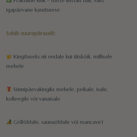
Praktiline kink – mitte lihtsalt nali, vaid
igapäevane kasutusese
Sobib suurepäraselt:
Kingituseks nii endale kui ükskõik, millisele
mehele
Sünnipäevakingiks mehele, peikale, isale,
kolleegile või vanaisale
Grillõhtule, saunaõhtule või mancave’i