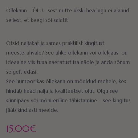
Õllekann – ÕLU… sest mitte ükski hea lugu ei alanud
sellest, et keegi sõi salatit
Otsid naljakat ja samas praktilist kingitust
meesterahvale? See uhke õllekann või õlleklaas on
ideaalne viis tuua naeratust isa näole ja anda sõnum
selgelt edasi.
See humoorikas õllekann on mõeldud mehele, kes
hindab head nalja ja kvaliteetset õlut. Olgu see
sünnipäev või mõni eriline tähistamine – see kingitus
jääb kindlasti meelde.
15.00
€