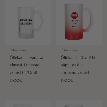
POSTITAMISEKS VALMIS HOMME!
POSTITAMISEKS VALMIS HOMME
Õllekannud
Õllekannud
Õllekann – vanaisa
Õllekann – Stop! Ei
eluvesi. Erinevad
näpi, issi õlu!
värvid (470ml)
Erinevad värvid
15.00
€
15.00
€