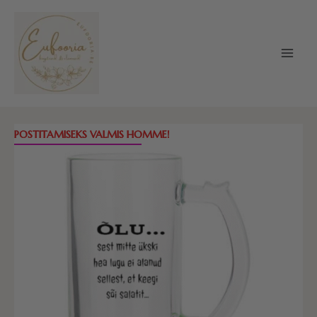
Skip
to
content
Õllekann
POSTITAMISEKS VALMIS HOMME!
-
ÕLU...
sest
mitte
ükski
hea
lugu
ei