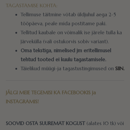
TAGASTAMISE KOHTA:
Tellimuse täitmine võtab üldjuhul aega 2-5
tööpäeva, peale mida postitame paki.
Tellitud kaubale on võimalik ise järele tulla ka
Järvekülla (vali ostukorvis sobiv variant).
Oma tekstiga, nimelised jm eritellimusel
tehtud tooted ei kuulu tagastamisele.
Täielikud müügi-ja tagastustingimused on
SIIN.
JÄLGI MEIE TEGEMISI KA
FACEBOOKIS
ja
INSTAGRAMIS!
SOOVID OSTA SUUREMAT KOGUST
(alates 10 tk) või